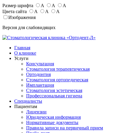
Размер шрифта
А
А
А
Цвета сайта
А
А
А
Изображения
Версия для слабовидящих
Главная
О клинике
Услуги
Консультация
Стоматология терапевтическая
Ортодонтия
Стоматология ортопедическая
Имплантация
Стоматология эстетическая
Профессиональная гигиена
Специалисты
Пациентам
Лицензии
Юридическая информация
Нормативные документы
Правила записи на первичный прием