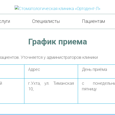
слуги
Специалисты
Пациентам
График приема
пациентов. Уточняется у администраторов клиники
Адрес
День приёма
й
г.Ухта, ул. Тиманская
с понедель
10,
пятницу