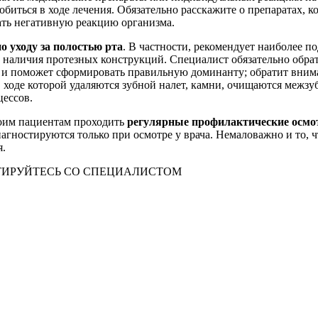
обиться в ходе лечения. Обязательно расскажите о препаратах,
ать негативную реакцию организма.
о уходу за полостью рта
. В частности, рекомендует наиболее п
 наличия протезных конструкций. Специалист обязательно обрат
и и поможет сформировать правильную доминанту; обратит вним
в ходе которой удаляются зубной налет, камни, очищаются межз
цессов.
оим пациентам проходить
регулярные профилактические осм
агностируются только при осмотре у врача. Немаловажно и то, 
я.
ИРУЙТЕСЬ СО СПЕЦИАЛИСТОМ