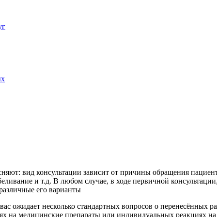
уг
ых
няют: вид консультации зависит от причины обращения пациент
еливание и т.д. В любом случае, в ходе первичной консультации
 различные его варианты
 вас ожидает несколько стандартных вопросов о перенесённых р
иях на медицинские препараты или индивидуальных реакциях на 