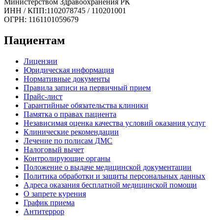
Министерством Здравоохранения РК
ИНН / КПП:1102078745 / 110201001
ОГРН: 1161101059679
Пациентам
Лицензии
Юридическая информация
Нормативные документы
Правила записи на первичный прием
Прайс-лист
Гарантийные обязательства клиники
Памятка о правах пациента
Независимая оценка качества условий оказания услуг
Клинические рекомендации
Лечение по полисам ДМС
Налоговый вычет
Контролирующие органы
Положение о выдаче медицинской документации
Политика обработки и защиты персональных данных
Адреса оказания бесплатной медицинской помощи
О запрете курения
График приема
Антитеррор