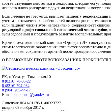
соответствующие анестетики и лекарства, которые могут понад
лекарств плохо реагируют с другими веществами и могут вызв
Если лечение не требуется, врач дает пациенту
рекомендации п
учетом анатомических особенностей полости рта и возможного
если пациент чистит зубы неправильно, скорректирует ошибк
регулярной
профессиональной гигиенической чистки зубов
, 
зубы здоровыми и предупредить развитие воспалительных про
Врачи стоматологической клиники «Ортодент-Л» советуют св
стоматологические заболевания начинаются бессимптомно и ди
обеспечивает сохранение гарантий после проведенного лечени
О ВОЗМОЖНЫХ ПРОТИВОПОКАЗАНИЯХ ПРОКОНСУЛЬТ
РК, г. Ухта, ул. Тиманская,10
8 (8216) 78-00-22
8 (8216) 794-984
8 (904) 205-44-17
E-mail:
ortodent-l@yandex.ru
Лицензия Л041-01176-11/00323727
выдана 08 ноября 2017 г.