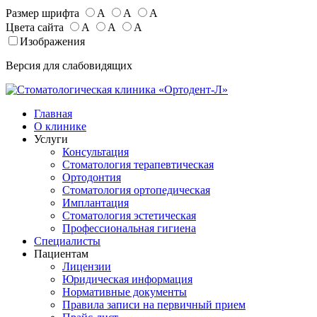
Размер шрифта
А
А
А
Цвета сайта
А
А
А
Изображения
Версия для слабовидящих
Главная
О клинике
Услуги
Консультация
Стоматология терапевтическая
Ортодонтия
Стоматология ортопедическая
Имплантация
Стоматология эстетическая
Профессиональная гигиена
Специалисты
Пациентам
Лицензии
Юридическая информация
Нормативные документы
Правила записи на первичный прием